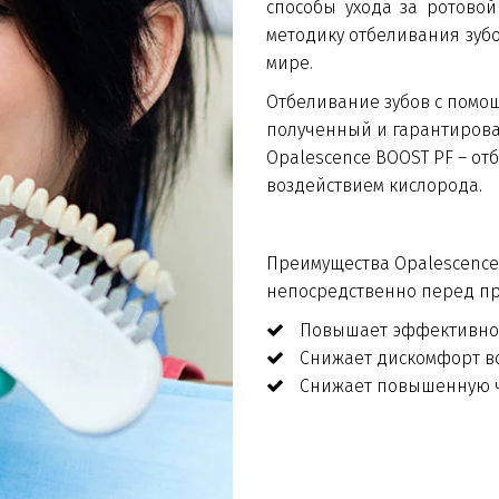
способы ухода за ротово
методику отбеливания зубо
мире.
Отбеливание зубов с помощ
полученный и гарантирован
Opalescence BOOST PF – от
воздействием кислорода.
Преимущества Opalescence 
непосредственно перед п
Повышает эффективнос
Снижает дискомфорт в
Снижает повышенную ч