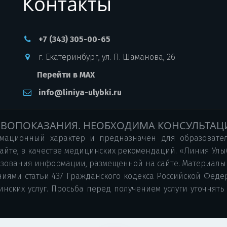
Контакты
+7 (343) 305-00-65
г. Екатеринбург
,
ул. П. Шаманова, 26
Перейти в MAX
info@liniya-ulybki.ru
ВОПОКАЗАНИЯ. НЕОБХОДИМА КОНСУЛЬТАЦ
мационный характер и предназначен для образовател
айте, в качестве медицинских рекомендаций. «Линия Улыб
льзования информации, размещенной на сайте. Материалы 
ями статьи 437 Гражданского кодекса Российской Федер
нских услуг. Просьба перед получением услуги уточнять