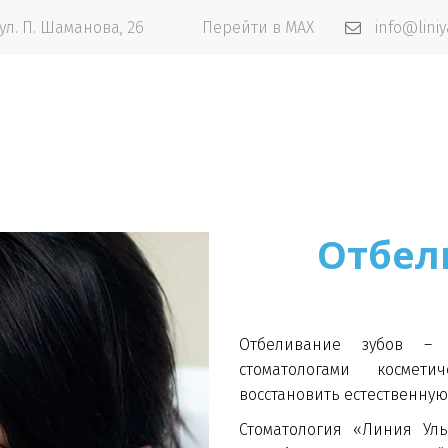
ул. П. Шаманова, 26
Перейти в MAX
info@liniy
Отбел
Отбеливание зубов –
стоматологами космети
восстановить естественную
Стоматология «Линия Улы