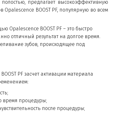
й полостью, предлагает высокоэффективную
в Opalescence BOOST PF, популярную во всем
ью Opalescence BOOST PF – это быстро 
но отличный результат на долгое время. 
беливание зубов, происходящее под 
BOOST PF засчет активации материала 
ременением:
ть;
о время процедуры;
увствительность после процедуры;